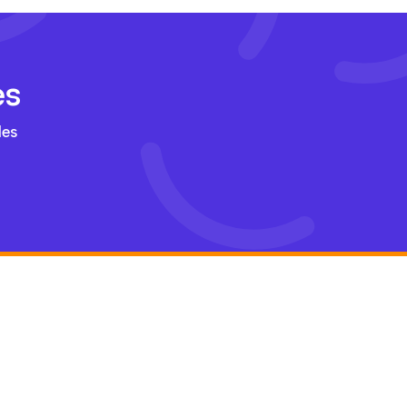
es
les