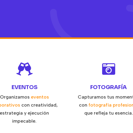


EVENTOS
FOTOGRAFÍA
Organizamos
eventos
Capturamos tus momen
porativos
con creatividad,
con
fotografía profesio
estrategia y ejecución
que refleja tu esencia.
impecable.