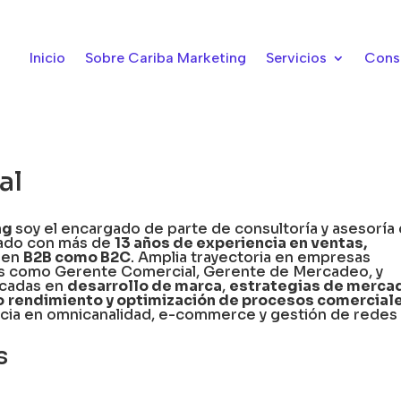
Inicio
Sobre Cariba Marketing
Servicios
Cons
al
ng
soy el encargado de parte de consultoría y asesoría
dado con más de
13 años de experiencia en ventas,
o en
B2B como B2C
. Amplia trayectoria en empresas
gos como Gerente Comercial, Gerente de Mercadeo, y
acadas en
desarrollo de marca
,
estrategias de merca
o
rendimiento y optimización de procesos comerciale
ncia en omnicanalidad, e-commerce y gestión de redes
s