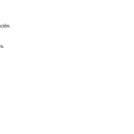
ción.
s.